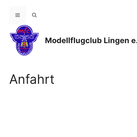
Zum
Inhalt
Menü
springen
Modellflugclub Lingen e
Anfahrt